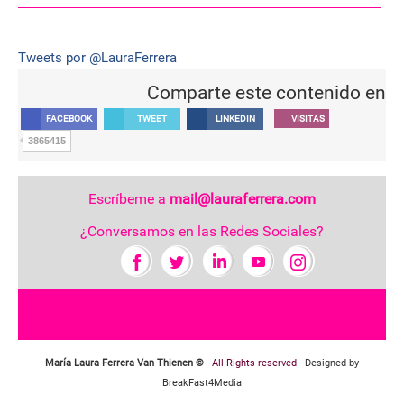
Tweets por @LauraFerrera
Comparte este contenido en
FACEBOOK
TWEET
LINKEDIN
VISITAS
3865415
Escríbeme a
mail@lauraferrera.com
¿Conversamos en las Redes Sociales?
María Laura Ferrera Van Thienen ©
-
All Rights reserved
- Designed by
BreakFast4Media