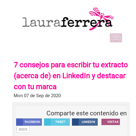
HOME
SOBRE MI
7 consejos para escribir tu extracto
WORK WITH ME
FORMACIONES
(acerca de) en LinkedIn y destacar
BLOG
con tu marca
CONTACT
Mon 07 de Sep de 2020
Comparte este contenido en
FACEBOOK
TWEET
LINKEDIN
VISITAS
20231