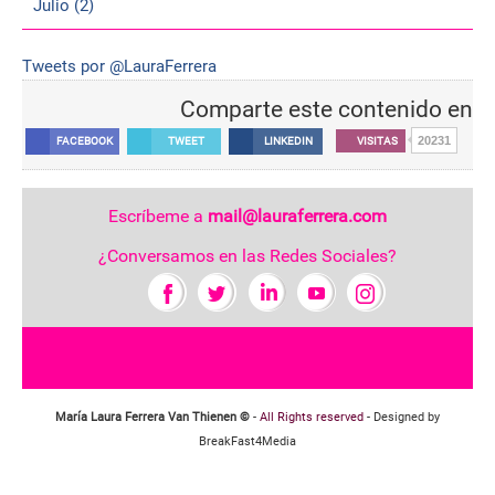
Julio (2)
Tweets por @LauraFerrera
Comparte este contenido en
20231
FACEBOOK
TWEET
LINKEDIN
VISITAS
Escríbeme a
mail@lauraferrera.com
¿Conversamos en las Redes Sociales?
María Laura Ferrera Van Thienen ©
-
All Rights reserved
- Designed by
BreakFast4Media