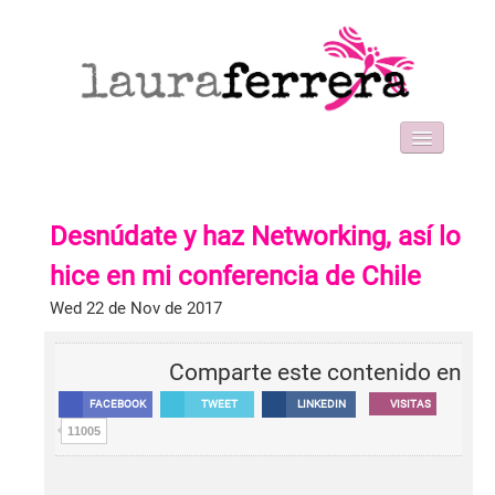
HOME
SOBRE MI
Desnúdate y haz Networking, así lo
WORK WITH ME
FORMACIONES
hice en mi conferencia de Chile
BLOG
Wed 22 de Nov de 2017
CONTACT
Comparte este contenido en
FACEBOOK
TWEET
LINKEDIN
VISITAS
11005