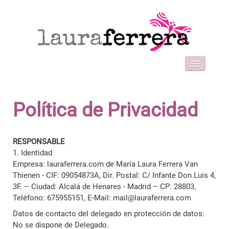
HOME
SOBRE MI
Política de Privacidad
WORK WITH ME
FORMACIONES
BLOG
RESPONSABLE
1. Identidad
CONTACT
Empresa: lauraferrera.com de María Laura Ferrera Van
Thienen - CIF: 09054873A, Dir. Postal: C/ Infante Don Luis 4,
3F. – Ciudad: Alcalá de Henares - Madrid – CP: 28803,
Teléfono: 675955151, E-Mail: mail@lauraferrera.com
Datos de contacto del delegado en protección de datos:
No se dispone de Delegado.